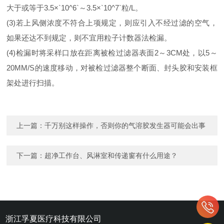
大于或等于3.5×`10^6`～3.5×`10^7`粒/L。
(3)若上风侧浓度不符合上项规定，则应引入不经过滤的空气，
如果还达不到规定，则不宜用粒子计数器法检漏。
(4)检漏时将采样口放在距离被检过滤器表面2～3CM处，以5～
20MM/S的速度移动，对被检过滤器整个断面、封头胶和安装框
架处进行扫描。
上一篇：
千万别这样操作，否则你的气溶胶发生器可能会出事
下一篇：
超净工作台、风淋室和传递窗有什么用途？
浙江孚夏医疗科技有限公司