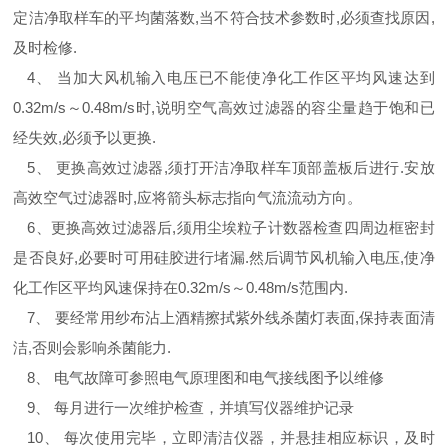
定洁净取样车的平均菌落数
,
当不符合技术参数时
,
必须查找原因
,
及时检修
.
4
、 当加大风机输入电压已不能使净化工作区平均风速达到
0.32m/s
～
0.48m/s
时
,
说明空气高效过滤器的容尘量趋于饱和已
经失效
,
必须予以更换
.
5
、 更换高效过滤器
,
须打开洁净取样车顶部盖板后进行
.
安放
高效空气过滤器时
,
应将箭头标志指向气流流动方向。
6
、更换高效过滤器后
,
须用尘埃粒子计数器检查四周边框密封
是否良好
,
必要时可用硅胶进行堵漏
.
然后调节风机输入电压
,
使净
化工作区平均风速保持在
0.32m/s
～
0.48m/s
范围内
.
7
、 要经常用纱布沾上酒精擦拭紫外线杀菌灯表面
,
保持表面清
洁
,
否则会影响杀菌能力
.
8
、 电气故障可参照电气原理图和电气接线图予以维修
9
、 每月进行一次维护检查，并填写仪器维护记录
10
、 每次使用完毕，立即清洁仪器，并悬挂相应标识，及时