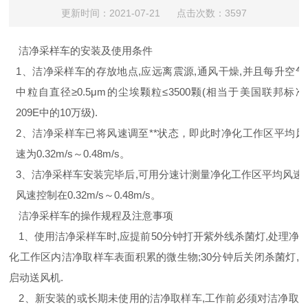
更新时间：2021-07-21 点击次数：3597
洁净采样车的安装及使用条件
1、
洁净采样车的存放地点
,
应远离震源
,
通风干燥
,
并且每升空气
中粒自直径≥
0.5
μ
m
的尘埃颗粒≤
3500
颗
(
相当于美国联邦标准
209E
中的
10
万级
).
2、
洁净采样车已将风速调至
**
状态，即此时净化工作区平均风
速为
0.32m/s
～
0.48m/s
。
3、
洁净采样车安装完毕后
,
可用分速计测量净化工作区平均风速
.
风速控制在
0.32m/s
～
0.48m/s
。
洁净采样车的操作规程及注意事项
1
、使用洁净采样车时
,
应提前
50
分钟打开紫外线杀菌灯
,
处理净
化工作区内洁净取样车表面积累的微生物
;30
分钟后关闭杀菌灯
,
启动送风机
.
2
、新安装的或长期未使用的洁净取样车
,
工作前必须对洁净取