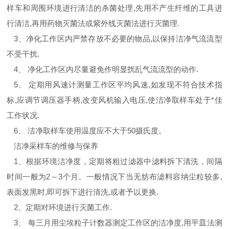
样车和周围环境进行清洁的杀菌处理
,
先用不产生纤维的工具进
行清洁
,
再用药物灭菌法或紫外线灭菌法进行灭菌理
.
3
、净化工作区内严禁存放不必要的物品
,
以保持洁净气流流型
不受干扰
.
4
、 净化工作区内尽量避免作明显扰乱气流流型的动作
.
5
、 定期用风速计测量工作区平均风速
,
如发现不符合技术指
标
,
应调节调压器手柄
,
改变风机输入电压
,
使洁净取样车处于
*
佳
工作状况
.
6
、 洁净取样车使用温度应不大于
50
摄氏度。
洁净采样车的维修与保养
1
、根据环境洁净度，定期将粗过滤器中滤料拆下清洗，间隔
时间一般为
2
～
3
个月。一般情况下当无纺布滤料容纳尘粒较多
,
表面发黑时
,
即可拆下进行清洗
,
或者予以更换
.
2
、定期对环境进行灭菌工作
.
3
、 每三月用尘埃粒子计数器测定工作区的洁净度
,
用平皿法测