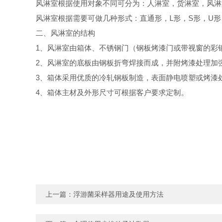
风淋室根据使用对象不同可分为：人淋室，货淋室，风淋
风淋室根据需要可做几种形式：直通形，
L
形，
S
形，
U
形
二、风淋室的结构
1
、风淋室由箱体、不锈钢门（钢板烤漆门或带视窗的彩
2
、风淋室的底板由钢板折弯焊接而成，并附烤漆处理加
3
、箱体采用优质的冷轧钢板制造，表面静电喷塑或烤漆
4
、箱体主材及外形尺寸可根据客户要求定制。
上一篇：
浮游菌采样器用途及使用方法