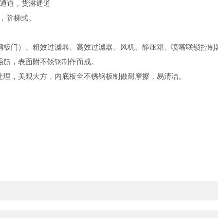
通道，货淋通道
，阶梯式。
钢板门）、粗效过滤器、高效过滤器、风机、静压箱、喷嘴联锁控制
强筋，表面附不锈钢制作而成。
处理，美观大方，内底板全不锈钢板制做耐摩擦，易清洁。