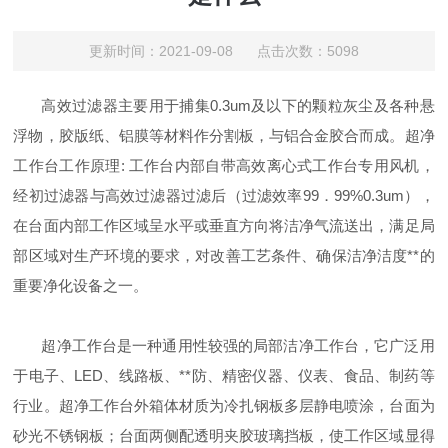
更新时间：2021-09-08 点击次数：5098
高效过滤器主要用于捕集
0.3um
及以下的颗粒灰尘及各种悬
浮物，胶版纸、铝膜等材料作分割板，与铝合金胶合而成。超净
工作台工作原理
:
工作台内部自带高效离心式工作台专用风机，
经初过滤器与高效过滤器过滤后（过滤效率
99
．
99%0.3um
），
在台面内部工作区域呈水平或垂直方向将洁净气流送出，满足局
部区域对生产环境的要求，对改善工艺条件、确保洁净洁度
**
的
重要净化设备之一。
超净工作台是一种通用性较强的局部洁净工作台，它广泛用
于电子、
LED
、线路板、
**
防、精密仪器、仪表、食品、制药等
行业。超净工作台外箱体材质为冷扎钢板多层静电喷涂，台面为
砂光不锈钢板；台面两侧配透明夹胶玻璃挡板，使工作区域显得