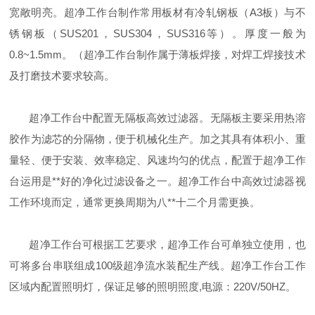
宽敞明亮。超净工作台制作常用板材有冷轧钢板（
A3
板）与不
锈钢板（
SUS201
，
SUS304
，
SUS316
等）。厚度一般为
0.8~1.5mm
。（超净工作台制作属于薄板焊接，对焊工焊接技术
及打磨技术要求较高。
超净工作台中配置无隔板高效过滤器。无隔板主要采用热溶
胶作为滤芯的分隔物，便于机械化生产。加之其具有体积小、重
量轻、便于安装、效率稳定、风速均匀的优点，配置于超净工作
台运用是
**
好的净化过滤设备之一。超净工作台中高效过滤器视
工作环境而定，通常更换周期为八
**
十二个月需更换。
超净工作台可根据工艺要求，超净工作台可单独立使用，也
可将多台串联组成
100
级超净流水装配生产线。超净工作台工作
区域内配置照明灯，保证足够的照明照度
,
电源：
220V/50HZ
。