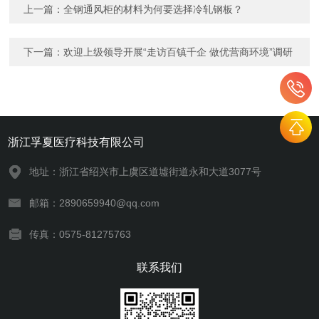
上一篇：
全钢通风柜的材料为何要选择冷轧钢板？
下一篇：
欢迎上级领导开展“走访百镇千企 做优营商环境”调研
浙江孚夏医疗科技有限公司
地址：浙江省绍兴市上虞区道墟街道永和大道3077号
邮箱：2890659940@qq.com
传真：0575-81275763
联系我们