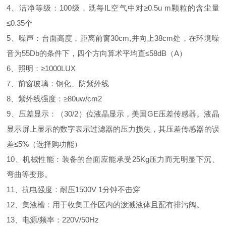
4、洁净等级：100级，既每IL空气中对≥0.5u m颗粒的含尘量
≤0.35个
5、噪声：台面高度，距离前窗30cm,并向上38cm处，在环境噪
音为55Db的条件下，四个方向算术平均直≤58dB（A）
6、照明：≥1000LUX
7、前窗玻璃：钢化、防紫外线
8、紫外线强度：≥80uw/cm2
9、压差显示：（30/2）位液晶显示，美国GE压差传感器。液晶
显示屏上显示的数字表示过滤器的压力损失，其压差传感器的误
差≤5%（选择购功能）
10、机械性能：装备的台面应能承受25Kg压力而无明显下沉、
弯曲等变形。
11、抗电强度：耐压1500V 1分钟不击穿
12、集液槽：用于收集工作区内的泼溅液体且配有排污阀。
13、电源/频率：220V/50Hz