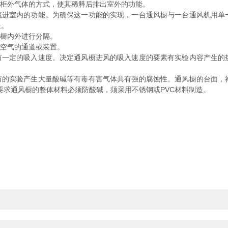
柜外气体的方式，使其稀释后排出室外的功能。
进室内的功能。为确保这一功能的实现，一台通风橱与一台通风机用单
处。
橱内外进行分隔。
空气的通道或装置。
一定的吸入速度。决定通风橱进风的吸入速度的要素有实验内容产生的
的实验产生大量酸碱等有毒有害气体具有强的腐蚀性。通风橱的台面，
要求通风橱的整体材料必须防酸碱，须采用不锈钢或PVC材料制造。