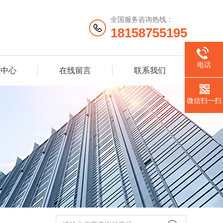
全国服务咨询热线：
18158755195
电话
频中心
在线留言
联系我们
微信扫一扫