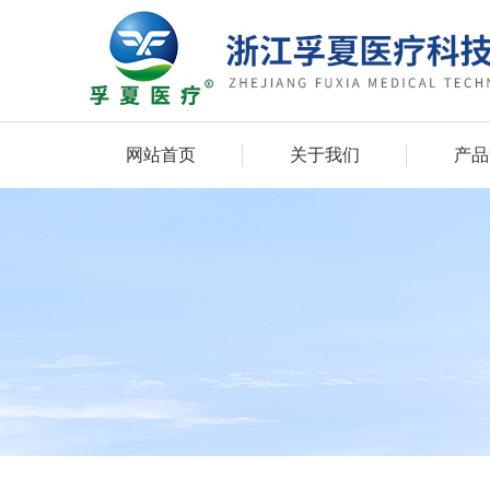
网站首页
关于我们
产品