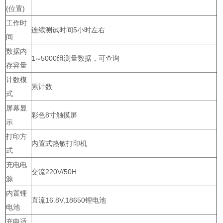
(位置)
工作时
连续测试时间5小时左右
间
数据内
1∽5000组测量数据，可查询
存容量
计数模
累计数
式
屏幕显
彩色8寸触摸屏
示
打印方
内置式热敏打印机
式
充电电
交流220V/50H
源
内置锂
直流16.8V,18650锂电池
电池
充电适