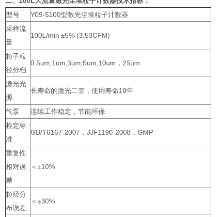
二、
100L大流量激光尘埃粒子计数器
技术指标：
型号
Y09-5100型激光尘埃粒子计数器
采样流
100L/min ±5% (3.53CFM)
量
粒子粒
0.5um,1um,3um,5um,10um，25um
径分档
激光光
长寿命的激光二管，使用寿命10年
源
气泵
连续工作稳定，节能环保
检定标
GB/T6167-2007，JJF1190-2008，GMP
准
重复性
相对误
＜±10%
差
粒径分
＜±30%
布误差