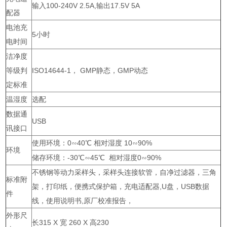
输入100-240V 2.5A,输出17.5V 5A
配器
电池充
5小时
电时间
洁净度
等级判
ISO14644-1， GMP静态，GMP动态
定标准
温湿度
选配
数据通
USB
讯接口
使用环境：0∽40℃ 相对湿度 10∽90%
环境
储存环境：-30℃∽45℃ 相对湿度0∽90%
不锈钢等动力采样头，采样头连接软管，自净过滤器，三角
标准附
架，打印纸，便携式保护箱，充电适配器,U盘，USB数据
件
线，使用说明书,原厂校准报告，
外形尺
长315 X 宽 260 X 高230