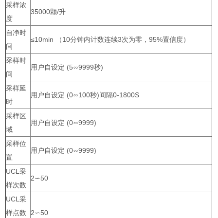
采样浓
35000颗/升
度
自净时
≤10min （10分钟内计数连续3次为零，95%置信度）
间
采样时
用户自设定 (5∽9999秒)
间
采样延
用户自设定 (0∽100秒)间隔0-1800S
时
采样区
用户自设定 (0∽9999)
域
采样位
用户自设定 (0∽9999)
置
UCL采
2∽50
样次数
UCL采
样点数
2∽50