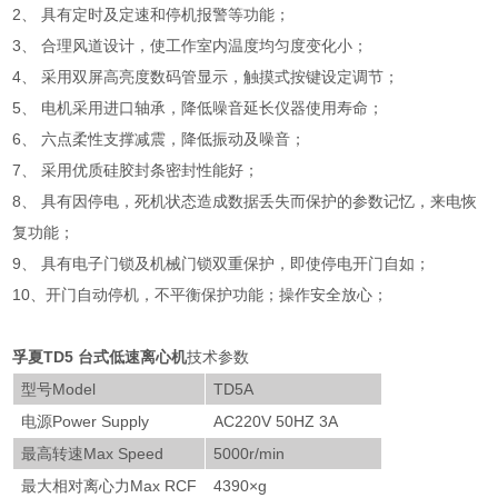
2、 具有定时及定速和停机报警等功能；
3、 合理风道设计，使工作室内温度均匀度变化小；
4、 采用双屏高亮度数码管显示，触摸式按键设定调节；
5、 电机采用进口轴承，降低噪音延长仪器使用寿命；
6、 六点柔性支撑减震，降低振动及噪音；
7、 采用优质硅胶封条密封性能好；
8、 具有因停电，死机状态造成数据丢失而保护的参数记忆，来电恢
复功能；
9、 具有电子门锁及机械门锁双重保护，即使停电开门自如；
10、开门自动停机，不平衡保护功能；操作安全放心；
孚夏TD5 台式低速离心机
技术参数
型号Model
TD5A
电源Power Supply
AC220V 50HZ 3A
最高转速Max Speed
5000r/min
最大相对离心力Max RCF
4390×g