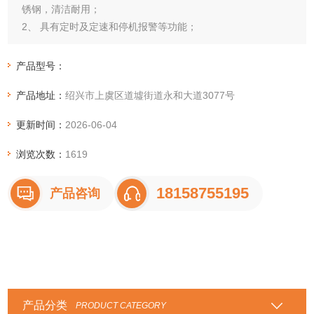
锈钢，清洁耐用；
2、 具有定时及定速和停机报警等功能；
3、 合理风道设计，使工作室内温度均匀度变化小；
4、 采用双屏高亮度数码管显示，触摸式按键设定调节；
产品型号：
5、 电机采用进口轴承，降低噪音延长仪器使用寿命；
产品地址：
绍兴市上虞区道墟街道永和大道3077号
更新时间：
2026-06-04
浏览次数：
1619
18158755195
产品咨询
产品分类
PRODUCT CATEGORY