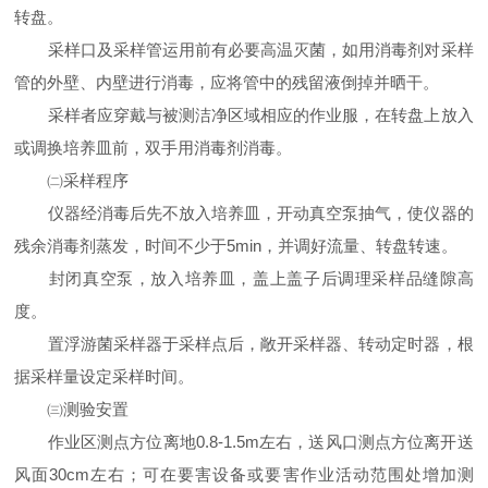
转盘。
采样口及采样管运用前有必要高温灭菌，如用消毒剂对采样
管的外壁、内壁进行消毒，应将管中的残留液倒掉并晒干。
采样者应穿戴与被测洁净区域相应的作业服，在转盘上放入
或调换培养皿前，双手用消毒剂消毒。
㈡采样程序
仪器经消毒后先不放入培养皿，开动真空泵抽气，使仪器的
残余消毒剂蒸发，时间不少于5min，并调好流量、转盘转速。
封闭真空泵，放入培养皿，盖上盖子后调理采样品缝隙高
度。
置浮游菌采样器于采样点后，敞开采样器、转动定时器，根
据采样量设定采样时间。
㈢测验安置
作业区测点方位离地0.8-1.5m左右，送风口测点方位离开送
风面30cm左右；可在要害设备或要害作业活动范围处增加测