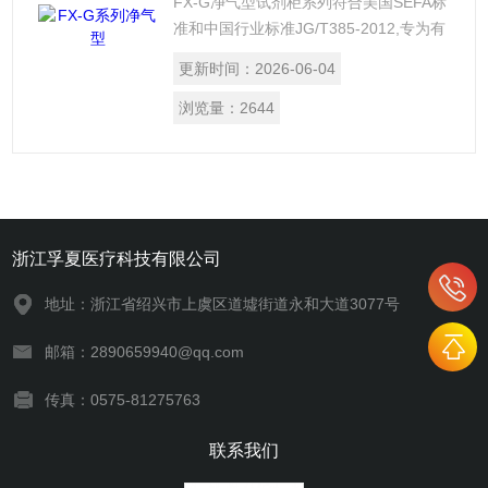
FX-G净气型试剂柜系列符合美国SEFA标
准和中国行业标准JG/T385-2012,专为有
毒有害化学品存储而设计,适用于各种领
更新时间：
2026-06-04
域,可存储大多数实验室使用的化学品,净
化柜内有毒气体,24小时净化实验室空气,
浏览量：
2644
高效环保。
浙江孚夏医疗科技有限公司
地址：浙江省绍兴市上虞区道墟街道永和大道3077号
邮箱：2890659940@qq.com
传真：0575-81275763
联系我们