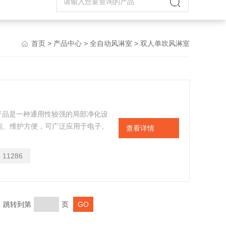
首页
>
产品中心
>
全自动风淋室
> 双人单吹风淋室
系列产品是一种通用性较强的局部净化设
能、维护方便，可广泛应用于电子、
查看详情
生物工程等各种工业及科研领域，通
入净化厂房的人体和携带物品表面附
：
11286
未经净化的空气进入洁净区域
页 跳转到第
页