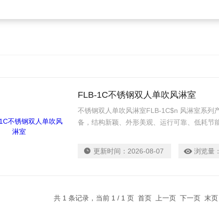
FLB-1C不锈钢双人单吹风淋室
不锈钢双人单吹风淋室FLB-1C$n 风淋室
备，结构新颖、外形美观、运行可靠、低耗节
机械、医药、食品、彩印包装、酿造、造酒、
常安装于洁净室与非洁净室之间，用于吹除进
更新时间：
2026-08-07
浏览量
着的尘埃，同时风淋室也起气闸的作用，防止
共 1 条记录，当前 1 / 1 页 首页 上一页 下一页 末