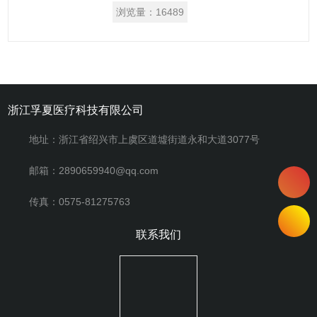
GMP认证单位所采用。
浏览量：
16489
浙江孚夏医疗科技有限公司
地址：浙江省绍兴市上虞区道墟街道永和大道3077号
邮箱：2890659940@qq.com
传真：0575-81275763
联系我们